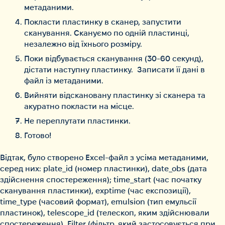
метаданими.
Покласти пластинку в сканер, запустити
сканування. Скануємо по одній пластинці,
незалежно від їхнього розміру.
Поки відбувається сканування (30-60 секунд),
дістати наступну пластинку. Записати її дані в
файл із метаданими.
Вийняти відскановану пластинку зі сканера та
акуратно покласти на місце.
Не переплутати пластинки.
Готово!
Відтак, було створено Excel-файл з усіма метаданими,
серед них: plate_id (номер пластинки), date_obs (дата
здійснення спостереження); time_start (час початку
сканування пластинки), exptime (час експозиції),
time_type (часовий формат), emulsion (тип емульсії
пластинок), telescope_id (телескоп, яким здійснювали
спостереження), Filter (фільтр, який застосовується при