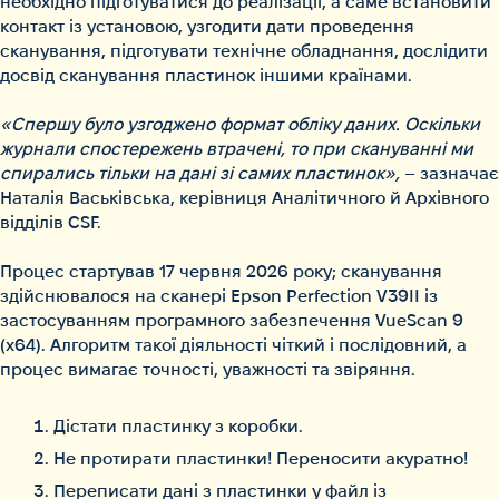
необхідно підготуватися до реалізації, а саме встановити
контакт із установою, узгодити дати проведення
сканування, підготувати технічне обладнання, дослідити
досвід сканування пластинок іншими країнами.
«Спершу було узгоджено формат обліку даних. Оскільки
журнали спостережень втрачені, то при скануванні ми
спирались тільки на дані зі самих пластинок»,
– зазначає
Наталія Васьківська, керівниця Аналітичного й Архівного
відділів CSF.
Процес стартував 17 червня 2026 року; сканування
здійснювалося на сканері Epson Perfection V39II із
застосуванням програмного забезпечення VueScan 9
(x64). Алгоритм такої діяльності чіткий і послідовний, а
процес вимагає точності, уважності та звіряння.
Дістати пластинку з коробки.
Не протирати пластинки! Переносити акуратно!
Переписати дані з пластинки у файл із