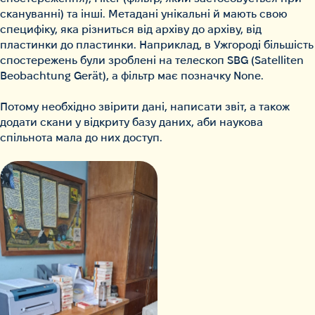
скануванні) та інші. Метадані унікальні й мають свою
специфіку, яка різниться від архіву до архіву, від
пластинки до пластинки. Наприклад, в Ужгороді більшість
спостережень були зроблені на телескоп SBG (Satelliten
Beobachtung Gerät), а фільтр має позначку None.
Потому необхідно звірити дані, написати звіт, а також
додати скани у відкриту базу даних, аби наукова
спільнота мала до них доступ.