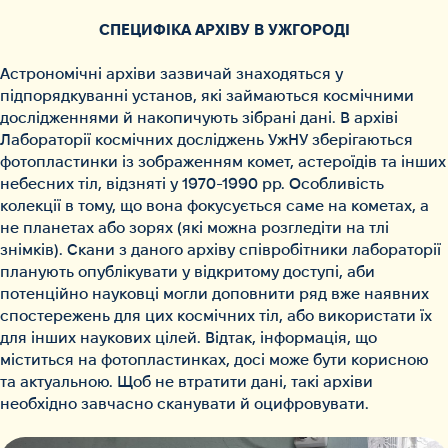
СПЕЦИФІКА АРХІВУ В УЖГОРОДІ
Астрономічні архіви зазвичай знаходяться у
підпорядкуванні установ, які займаються космічними
дослідженнями й накопичують зібрані дані. В архіві
Лабораторії космічних досліджень УжНУ
зберігаються
фотопластинки із зображенням комет, астероїдів та інших
небесних тіл, відзняті у 1970-1990 рр. Особливість
колекції в тому, що вона фокусується саме на кометах, а
не планетах або зорях (які можна розгледіти на тлі
знімків). Скани з даного архіву співробітники лабораторії
планують опублікувати у відкритому доступі, аби
потенційно науковці могли доповнити ряд вже наявних
спостережень для цих космічних тіл, або використати їх
для інших наукових цілей. Відтак, інформація, що
міститься на фотопластинках, досі може бути корисною
та актуальною. Щоб не втратити дані, такі архіви
необхідно завчасно сканувати й оцифровувати.