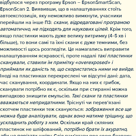
відбулося через програму Epson – EpsonSmartScan,
EpsonScan 2. Виявивши, що в налаштуваннях стоїть
автоекспозиція, яку неможливо вимкнути, учасники
перейшли на інше ПЗ:
скани, відредаговані програмою
автоматично, не підходять для наукових цілей
. Крім того,
якщо пластинки мають дуже велику витримку (4-5 хв і
більше), то вони самі та їхні скани є дуже темними, без
можливості щось розгледіти. Це намагались виправити
налаштуванням яскравості, проте надалі
такі пластинки
сканували, ставили їм примітку «overexposed» і
приймали як даність те, що скористатись ними не вийде
.
Іноді на пластинках перекреслені чи відсутні дані: дата,
час сканування, координати. Якщо на них є грибок,
сканувати потрібно як є, оскільки при стиранні можна
випадково знищити емульсію.
Такі скани та пластинки
вважаються непридатними
. Тріснуті чи перев’язані
скотчем пластинки теж скануються:
зображення все ще
можна буде аналізувати, однак воно матиме тріщину, що
ускладнить роботу з ним
. Оскільки край скляних
пластинок не шліфований,
потрібно брати їх акуратно,
аби не порізати шкіру
. Слід пам’ятати про свою безпеку