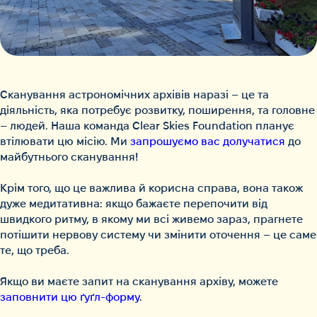
Сканування астрономічних архівів наразі – це та
діяльність, яка потребує розвитку, поширення, та головне
– людей. Наша команда Clear Skies Foundation планує
втілювати цю місію. Ми
запрошуємо вас долучатися
до
майбутнього сканування!
Крім того, що це важлива й корисна справа,
вона також
дуже медитативна
: якщо бажаєте перепочити від
швидкого ритму, в якому ми всі живемо зараз, прагнете
потішити нервову систему чи змінити оточення – це саме
те, що треба.
Якщо ви маєте запит на сканування архіву, можете
заповнити цю ґуґл-форму
.