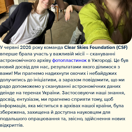
У червні 2026 року команда
Clear Skies Foundation (CSF)
вперше брала участь у важливій місії – скануванні
астрономічного архіву
фотопластинок
в Ужгороді. Це був
новий досвід для нас, результатами якого ділимося з
вами! Ми прагнемо надихнути охочих і небайдужих
долучитись до ініціативи, а заразом повідомити, що ми
радо допоможемо у скануванні астрономічних даних
деінде на теренах України. Застосовуючи наші знання,
досвід, ентузіазм, ми прагнемо сприяти тому, щоб
інформація, яка міститься в архівах нашої країни, була
збережена, захищена й доступна науковцям для
подальшого опрацювання та, звісно, здійснення нових
відкриттів.