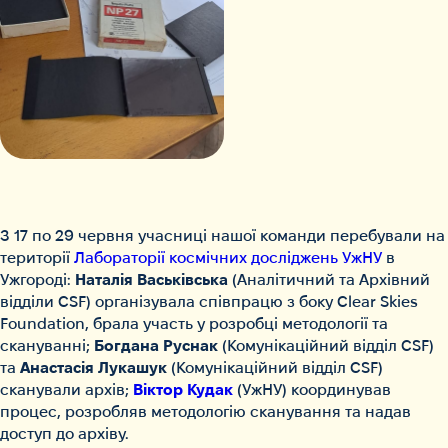
З 17 по 29 червня учасниці нашої команди перебували на
території
Лабораторії космічних досліджень УжНУ
в
Ужгороді:
Наталія Васьківська
(Аналітичний та Архівний
відділи CSF) організувала співпрацю з боку Clear Skies
Foundation, брала участь у розробці методології та
скануванні;
Богдана Руснак
(Комунікаційний відділ CSF)
та
Анастасія Лукашук
(Комунікаційний відділ CSF)
сканували архів;
Віктор Кудак
(УжНУ) координував
процес, розробляв методологію сканування та надав
доступ до архіву.