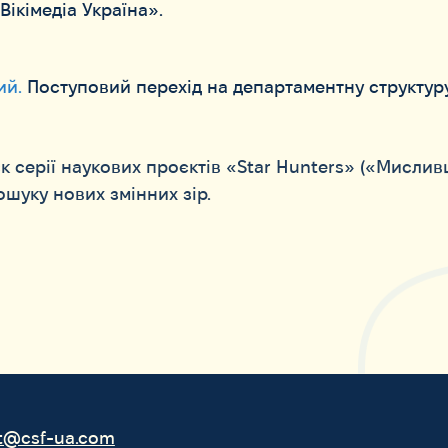
Вікімедіа Україна».
ий.
Поступовий перехід на департаментну структуру
к серії наукових проєктів «Star Hunters» («Мисливц
ошуку нових змінних зір.
t@csf-ua.com