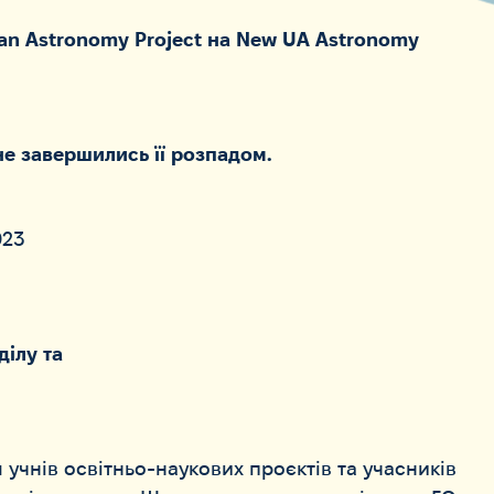
ian Astronomy Project на New UA Astronomy
не завершились її розпадом.
023
ділу та
 учнів освітньо-наукових проєктів та учасників