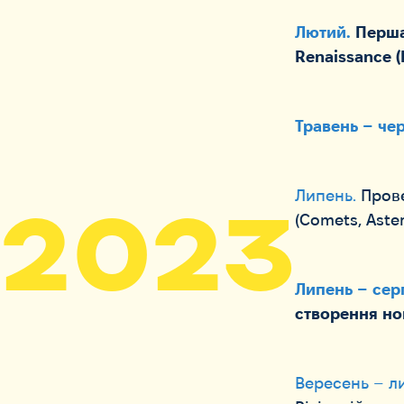
Лютий.
Перша
Renaissance 
Травень – че
Липень.
Пров
2023
(Comets, Aster
Липень – сер
створення нов
Вересень – л