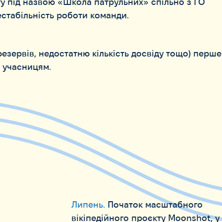
кту під назвою «Школа патрульних» спільно з ГО
естабільність роботи команди.
резервів, недостатню кількість досвіду тощо) перше
 учасницям.
Липень.
Початок масштабного
вікіпедійного проєкту Moonshot, у