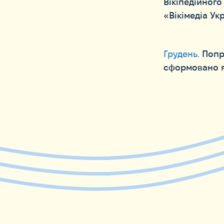
Вікіпедійного
«Вікімедіа Ук
Грудень.
Попр
сформовано я