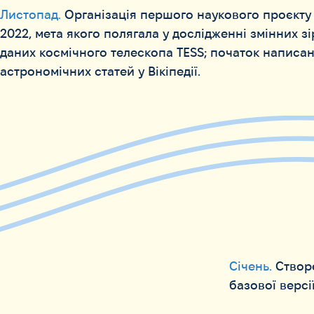
Листопад.
Організація першого наукового проєкту
2022, мета якого полягала у дослідженні змінних з
даних космічного телескопа TESS; початок написа
астрономічних статей у Вікіпедії.
Січень.
Створе
базової версії