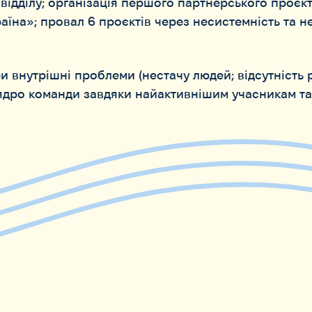
 відділу; організація першого партнерського проє
раїна»; провал 6 проєктів через несистемність та н
и внутрішні проблеми (нестачу людей; відсутність 
дро команди завдяки найактивнішим учасникам та