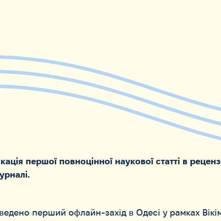
кація першої повноцінної наукової статті в реце
урналі.
ведено перший офлайн-захід в Одесі у рамках Вік