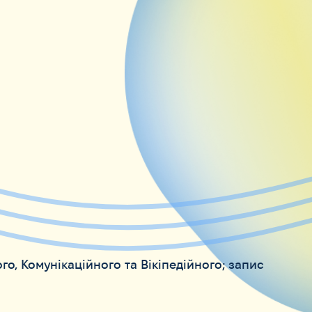
го, Комунікаційного та Вікіпедійного; запис