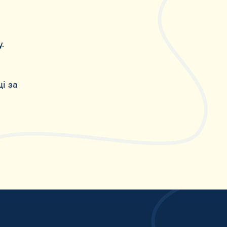
Квітень.
Створення Архівного відділу.
.
Червень.
Створення відділу
стратегічного розвитку Вікіпедії.
і за
26 липня.
Проведено другий загалом та
перший власний офлайн-захід в Одесі
під назвою AstroGames.