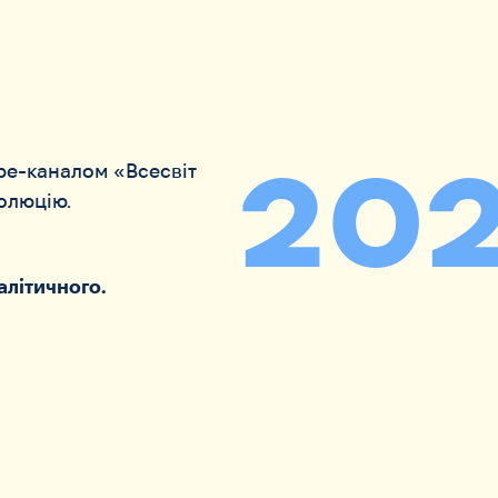
20
be-каналом «Всесвіт
олюцію.
алітичного.