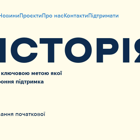
Новини
Проєкти
Про нас
Контакти
Підтримати
ІСТОРІ
, ключовою метою якої
роння підтримка
вання початкової