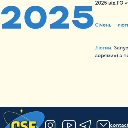
2025
2025 від ГО «
Січень – лют
Лютий.
Запус
зорями») з п
contac