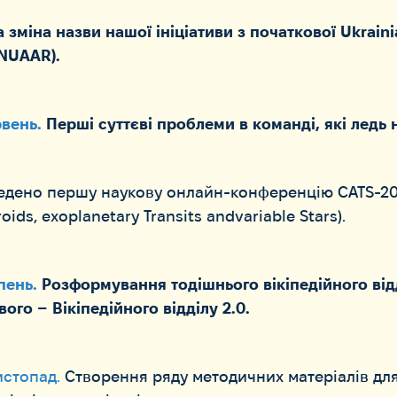
 зміна назви нашої ініціативи з початкової Ukrain
(NUAAR).
рвень.
Перші суттєві проблеми в команді, які ледь 
едено першу наукову онлайн-конференцію CATS-2
oids, exoplanetary Transits andvariable Stars).
пень.
Розформування тодішнього вікіпедійного від
ого – Вікіпедійного відділу 2.0.
истопад.
Створення ряду методичних матеріалів для