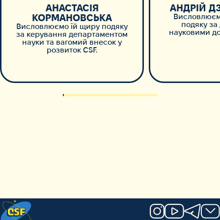
АНАСТАСІЯ
АНДРІЙ Д
КОРМАНОВСЬКА
Висловлюєм
подяку за
Висловлюємо їй щиру подяку
науковими д
за керування департаментом
науки та вагомий внесок у
розвиток CSF.