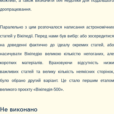
можливі, а також визначити їхні недоліки для подальшого
доопрацювання.
Паралельно з цим розпочалося написання астрономічних
статей у Вікіпедії. Перед нами був вибір: або зосередитися
на доведенні фактично до ідеалу окремих статей, або
насичувати Вікіпедію великою кількістю непоганих, але
коротких матеріалів. Враховуючи відсутність низки
важливих статей та велику кількість неякісних сторінок,
було обрано другий варіант. Це стало першим етапом
великого проєкту «Вікіпедія-500».
Не виконано