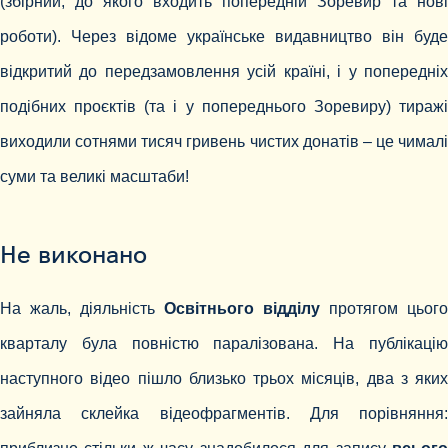
(збірний, до якого входить попередній Зоревир та нові
роботи). Через відоме українське видавництво він буде
відкритий до передзамовлення усій країні, і у попередніх
подібних проєктів (та і у попереднього Зоревиру) тиражі
виходили сотнями тисяч гривень чистих донатів – це чималі
суми та великі масштаби!
Не виконано
На жаль, діяльність
Освітнього відділу
протягом цього
кварталу була повністю паралізована. На публікацію
наступного відео пішло близько трьох місяців, два з яких
зайняла склейка відеофрагментів. Для порівняння: