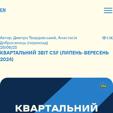
EN
Автор: Дмитро Твардовський, Анастасія
1.1K
Добросинець (переклад)
28/06/25
КВАРТАЛЬНИЙ ЗВІТ CSF (ЛИПЕНЬ-ВЕРЕСЕНЬ
2024)