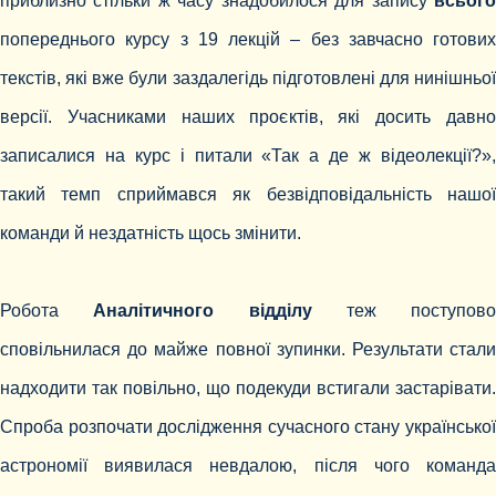
приблизно стільки ж часу знадобилося для запису
всього
попереднього курсу з 19 лекцій – без завчасно готових
текстів, які вже були заздалегідь підготовлені для нинішньої
версії. Учасниками наших проєктів, які досить давно
записалися на курс і питали «Так а де ж відеолекції?»,
такий темп сприймався як безвідповідальність нашої
команди й нездатність щось змінити.
Робота
Аналітичного відділу
теж поступово
сповільнилася до майже повної зупинки. Результати стали
надходити так повільно, що подекуди встигали застарівати.
Спроба розпочати дослідження сучасного стану української
астрономії виявилася невдалою, після чого команда